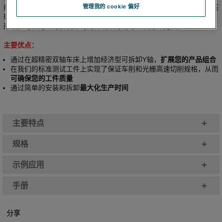
线性轴机床转换为三线性轴机床的可能性。可拆卸的垂直轴采用油静压
管理我的 cookie 偏好
轴承和直线电机驱动，为您的Precitech系统增加了一个功能完备的仿
形轴。可作为所有新机床的附件或作为现场改装附件提供。
主要优点：
通过在超精密双轴车床上增加经济型可拆卸Y轴，
扩展您的产品组合
在我们的标准测试工件上实现了保证车削和光栅高速切削规格，从而
可确保您的工件质量
通过简单的安装和拆卸
最大化生产时间
+
主要特点
+
规格
+
示例应用
+
手册
分享