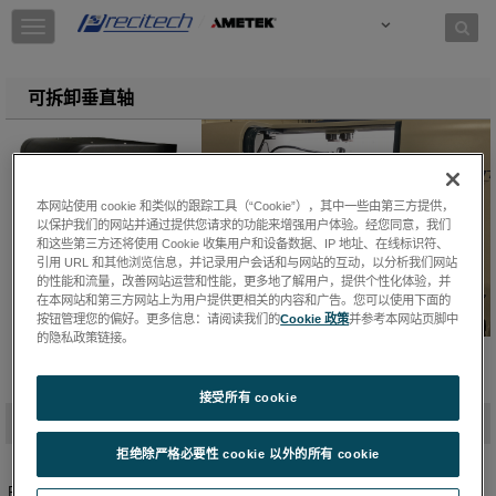
Skip to content
T
o
g
g
可拆卸垂直轴
l
e
n
a
v
本网站使用 cookie 和类似的跟踪工具（“Cookie”），其中一些由第三方提供，
i
以保护我们的网站并通过提供您请求的功能来增强用户体验。经您同意，我们
g
和这些第三方还将使用 Cookie 收集用户和设备数据、IP 地址、在线标识符、
a
引用 URL 和其他浏览信息，并记录用户会话和与网站的互动，以分析我们网站
t
的性能和流量，改善网站运营和性能，更多地了解用户，提供个性化体验，并
i
在本网站和第三方网站上为用户提供更相关的内容和广告。您可以使用下面的
按钮管理您的偏好。更多信息：请阅读我们的
Cookie 政策
并参考本网站页脚中
o
的隐私政策链接。
n
接受所有 cookie
-
概述
拒绝除严格必要性 cookie 以外的所有 cookie
Precitech可拆卸垂直轴为Nanoform系统的用户提供了将现场系统从双